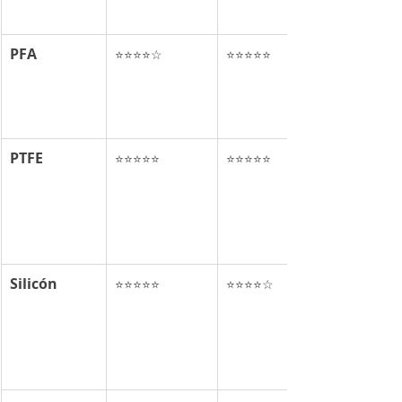
PFA
⭐⭐⭐⭐☆
⭐⭐⭐⭐⭐
PTFE
⭐⭐⭐⭐⭐
⭐⭐⭐⭐⭐
Silicón
⭐⭐⭐⭐⭐
⭐⭐⭐⭐☆