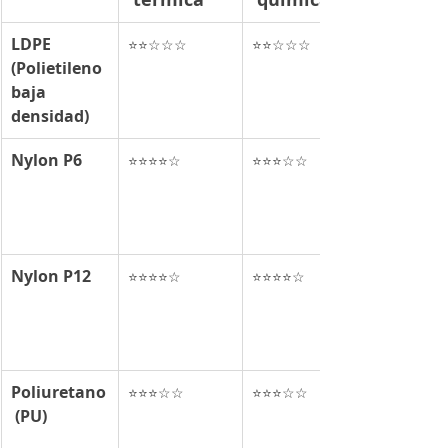
LDPE 
⭐⭐☆☆☆
⭐⭐☆☆☆
(Polietileno 
baja 
densidad)
Nylon P6
⭐⭐⭐⭐☆
⭐⭐⭐☆☆
Nylon P12
⭐⭐⭐⭐☆
⭐⭐⭐⭐☆
Poliuretano
⭐⭐⭐☆☆
⭐⭐⭐☆☆
 (PU)