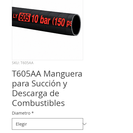
SKU: T605AA
T605AA Manguera
para Succión y
Descarga de
Combustibles
Diametro
*