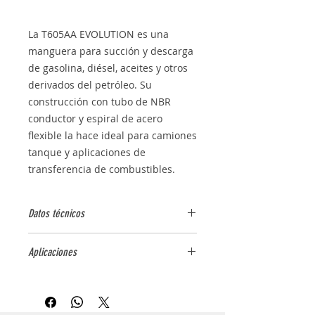
La T605AA EVOLUTION es una
manguera para succión y descarga
de gasolina, diésel, aceites y otros
derivados del petróleo. Su
construcción con tubo de NBR
conductor y espiral de acero
flexible la hace ideal para camiones
tanque y aplicaciones de
transferencia de combustibles.
Datos técnicos
Aplicación:
Succión y descarga
Aplicaciones
de combustibles
Tubo:
NBR negro conductor
Transferencia de gasolina
Refuerzo:
Cordones textiles de
Transferencia de diésel
alta resistencia con espiral de
Aceites y derivados del petróleo
acero flexible