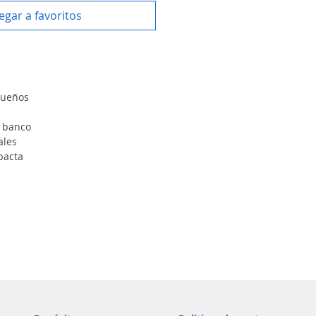
egar a favoritos
queños
 banco
ales
pacta