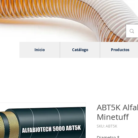
Inicio
Catálogo
Productos
ABT5K Alfa
Minetuff
SKU: ABT5K
Diametro
*